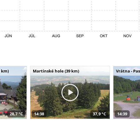
 km)
Martinské hole (39 km)
Vrátna - Pa
28,7 °C
14:38
37,9 °C
14:39