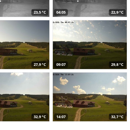
23,5 °C
04:05
22,9 °C
27,9 °C
09:07
29,8 °C
32,9 °C
14:07
32,7 °C