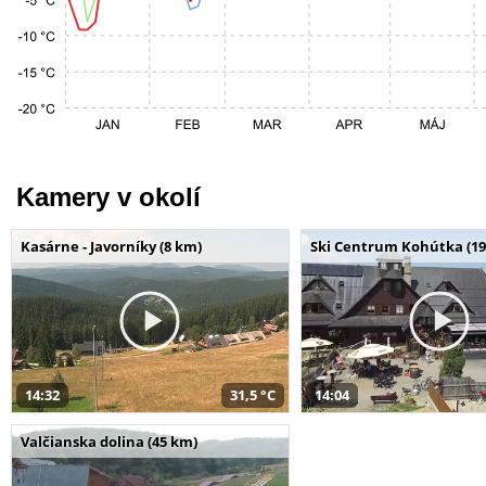
Kamery v okolí
Kasárne - Javorníky (8 km)
Ski Centrum Kohútka (19
14:32
31,5 °C
14:04
Valčianska dolina (45 km)