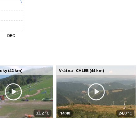
seky (42 km)
Vrátna - CHLEB (44 km)
33,2 °C
14:40
24,0 °C