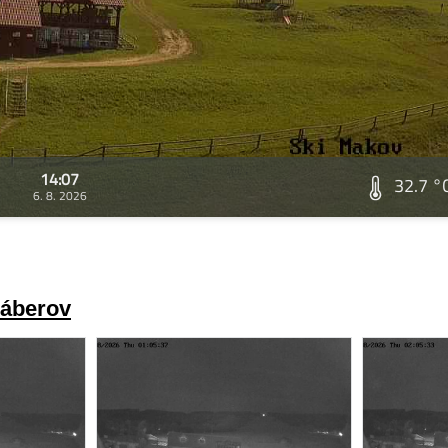
14:07
32.7 °
6. 8. 2026
záberov