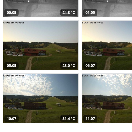
00:05
24,8 °C
01:05
05:05
23,0 °C
06:07
10:07
31,4 °C
11:07