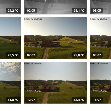
24,2 °C
02:05
24,1 °C
03:05
23,5 °C
07:07
25,8 °C
08:07
31,8 °C
12:07
32,4 °C
13:07