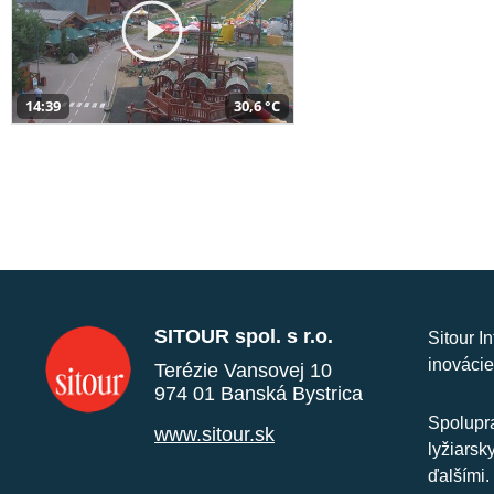
14:39
30,6 °C
SITOUR spol. s r.o.
Sitour I
inovácie
Terézie Vansovej 10
974 01 Banská Bystrica
Spolupra
www.sitour.sk
lyžiarsk
ďalšími.