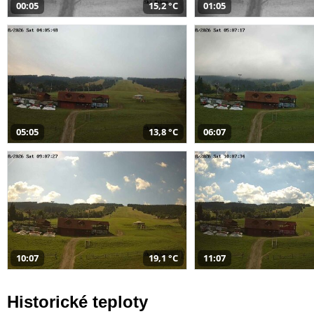
00:05
15,2 °C
01:05
05:05
13,8 °C
06:07
10:07
19,1 °C
11:07
Historické teploty