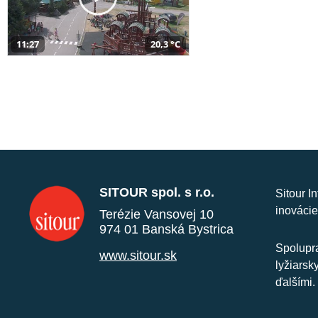
11:27
20,3 °C
SITOUR spol. s r.o.
Sitour I
inovácie
Terézie Vansovej 10
974 01 Banská Bystrica
Spolupra
www.sitour.sk
lyžiarsk
ďalšími.