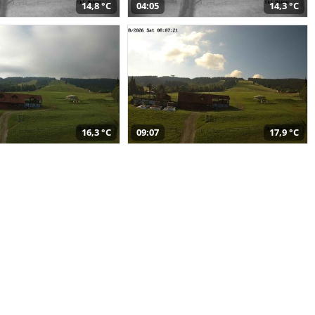
14,8 °C
04:05
14,3 °C
16,3 °C
09:07
17,9 °C