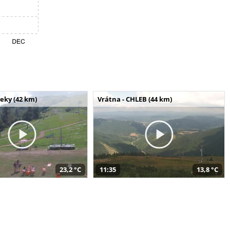
seky (42 km)
Vrátna - CHLEB (44 km)
23,2 °C
11:35
13,8 °C