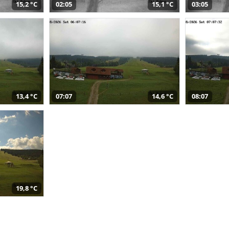
15,2 °C
02:05
15,1 °C
03:05
13,4 °C
07:07
14,6 °C
08:07
19,8 °C