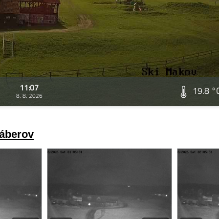
11:07
19.8 °
8. 8. 2026
záberov