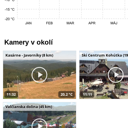
Kamery v okolí
Kasárne - Javorníky (8 km)
Ski Centrum Kohútka (19
11:32
20,2 °C
11:11
Valčianska dolina (45 km)