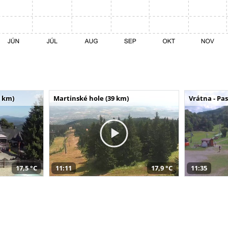
 km)
Martinské hole (39 km)
Vrátna - Pa
17,5 °C
11:11
17,9 °C
11:35