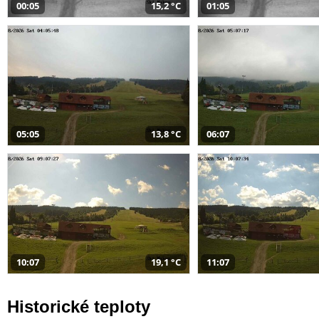
00:05
15,2 °C
01:05
05:05
13,8 °C
06:07
10:07
19,1 °C
11:07
Historické teploty