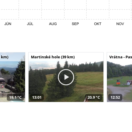
 km)
Martinské hole (39 km)
Vrátna - Pa
19,1 °C
13:01
20,9 °C
12:52