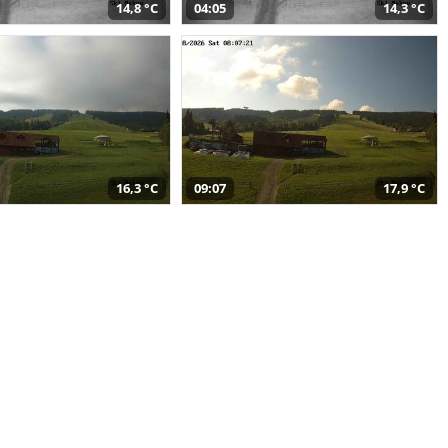
14,8 °C
04:05
14,3 °C
16,3 °C
09:07
17,9 °C