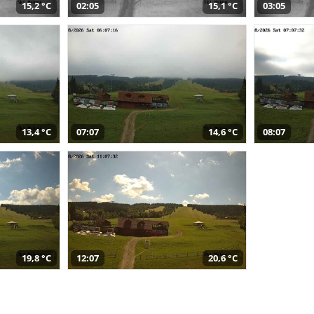
15,2 °C
02:05
15,1 °C
03:05
13,4 °C
07:07
14,6 °C
08:07
19,8 °C
12:07
20,6 °C