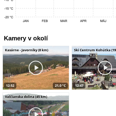
Kamery v okolí
Kasárne - Javorníky (8 km)
Ski Centrum Kohútka (19
12:52
21,0 °C
12:47
Valčianska dolina (45 km)