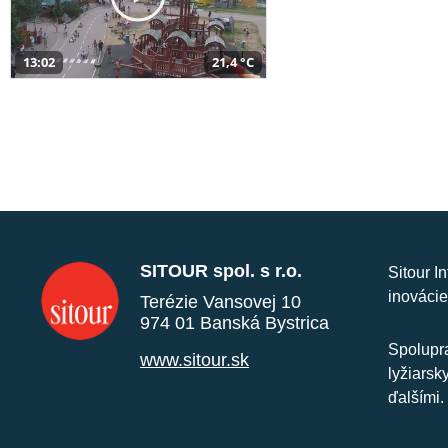
13:02
21,4 °C
SITOUR spol. s r.o.
Sitour I
inovácie
Terézie Vansovej 10
974 01 Banská Bystrica
Spolupra
www.sitour.sk
lyžiarsk
ďalšími.