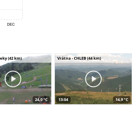
seky (42 km)
Vrátna - CHLEB (44 km)
24,0 °C
13:04
14,9 °C