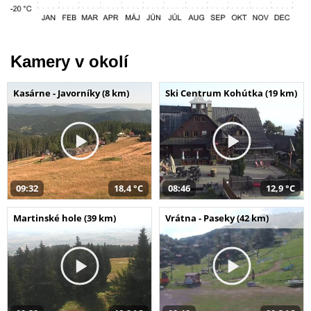
Kamery v okolí
Kasárne - Javorníky (8 km)
Ski Centrum Kohútka (19 km)
09:32
18,4 °C
08:46
12,9 °C
Martinské hole (39 km)
Vrátna - Paseky (42 km)