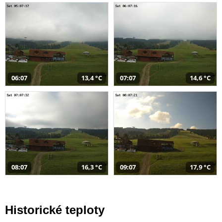
06:07
13,4 °C
07:07
14,6 °C
08:07
16,3 °C
09:07
17,9 °C
Historické teploty