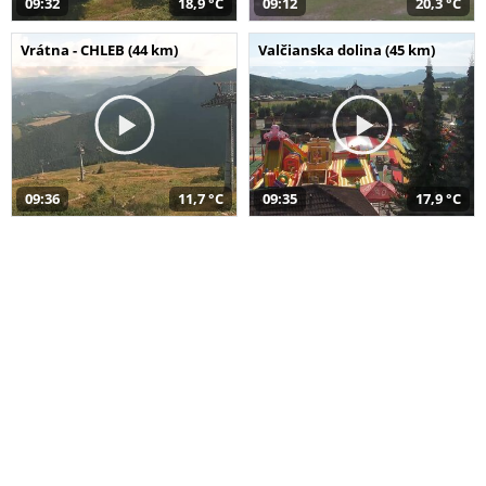
09:32
18,9 °C
09:12
20,3 °C
Vrátna - CHLEB (44 km)
Valčianska dolina (45 km)
09:36
11,7 °C
09:35
17,9 °C