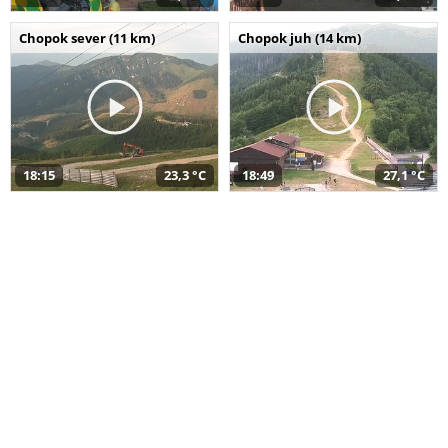
Chopok sever (11 km)
Chopok juh (14 km)
18:15
23,3 °C
18:49
27,1 °C