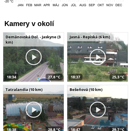
Kamery v okolí
Demänovská Dol. - Jaskyne (3
Jasná - Repiská (6 km)
km)
18:34
27,8 °C
18:37
25,3 °C
Tatralandia (10 km)
Bešeňová (10 km)
18:38
28,8 °C
18:47
29,7 °C