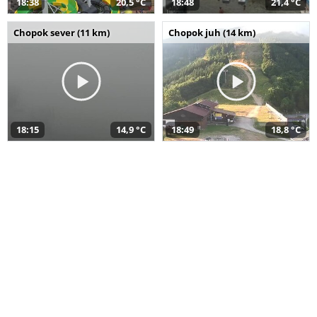
18:38
20,5 °C
18:48
21,4 °C
Chopok sever (11 km)
Chopok juh (14 km)
18:15
14,9 °C
18:49
18,8 °C