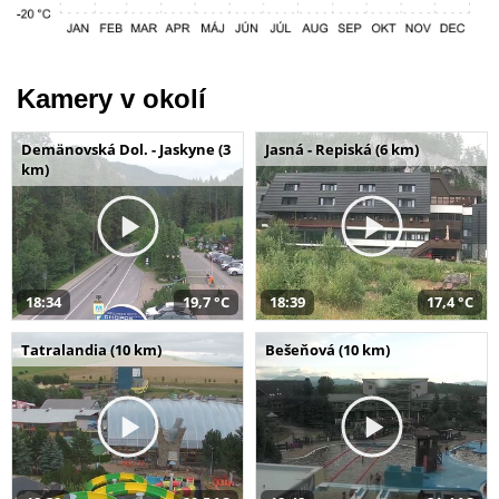
Kamery v okolí
Demänovská Dol. - Jaskyne (3
Jasná - Repiská (6 km)
km)
18:34
19,7 °C
18:39
17,4 °C
Tatralandia (10 km)
Bešeňová (10 km)