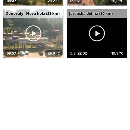
08:47
28,2 °C
09:02
28,8 °C
Donovaly - Nová hoľa (23 km)
Jasenská dolina (30 km)
08:57
29,0 °C
5.8. 22:32
19,9 °C