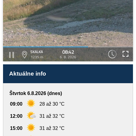
08:42
SKALKA
1235 m
6. 8. 2026
Aktuálne info
Štvrtok 6.8.2026 (dnes)
09:00
28 až 30 °C
12:00
31 až 32 °C
15:00
31 až 32 °C