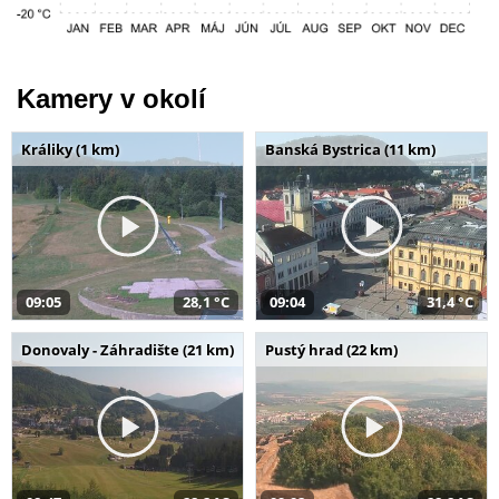
Kamery v okolí
Králiky (1 km)
Banská Bystrica (11 km)
09:05
28,1 °C
09:04
31,4 °C
Donovaly - Záhradište (21 km)
Pustý hrad (22 km)