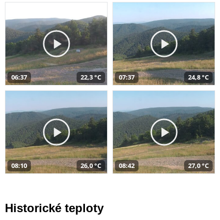
06:37
22,3 °C
07:37
24,8 °C
08:10
26,0 °C
08:42
27,0 °C
Historické teploty