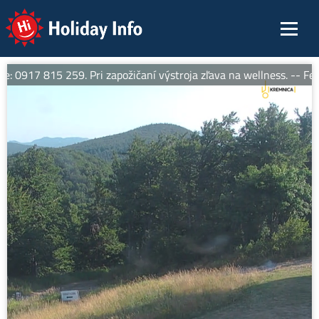
Holiday Info
: 0917 815 259. Pri zapožičaní výstroja zľava na wellness. -- Ferr