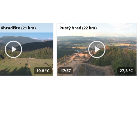
Záhradište (21 km)
Pustý hrad (22 km)
19,8 °C
17:37
27,3 °C