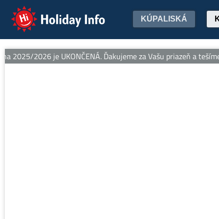
Holiday Info
KÚPALISKÁ
a 2025/2026 je UKONČENÁ. Ďakujeme za Vašu priazeň a tešíme sa