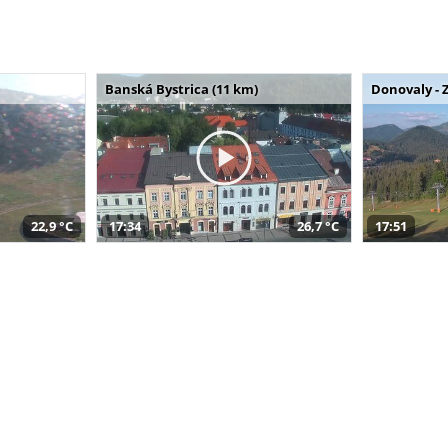
Banská Bystrica (11 km)
Donovaly - 
22,9 °C
17:34
26,7 °C
17:51