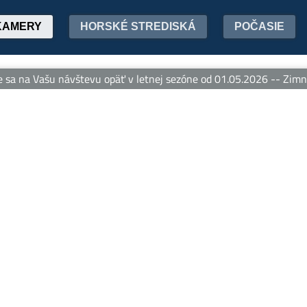
KAMERY
HORSKÉ STREDISKÁ
POČASIE
 na Vašu návštevu opäť v letnej sezóne od 01.05.2026 -- Zimná 