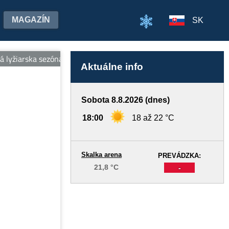
MAGAZÍN
SK
lyžiarska sezóna 2025/2026 je UKONČENÁ. Ďakujeme za Vašu priaz
Aktuálne info
Sobota 8.8.2026 (dnes)
18:00
18 až 22 °C
Skalka arena
PREVÁDZKA:
21,8 °C
-