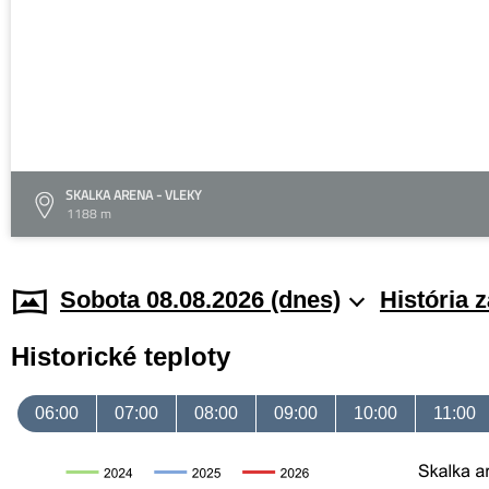
SKALKA ARENA - VLEKY
1188 m
Sobota 08.08.2026 (dnes)
História 
Historické teploty
06:00
07:00
08:00
09:00
10:00
11:00