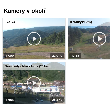
Kamery v okolí
Skalka
Králiky (1 km)
17:50
22,0 °C
17:35
Donovaly - Nová hoľa (23 km)
17:53
28,4 °C