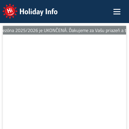
Holiday Info
sezóna 2025/2026 je UKONČENÁ. Ďakujeme za Vašu priazeň a teší