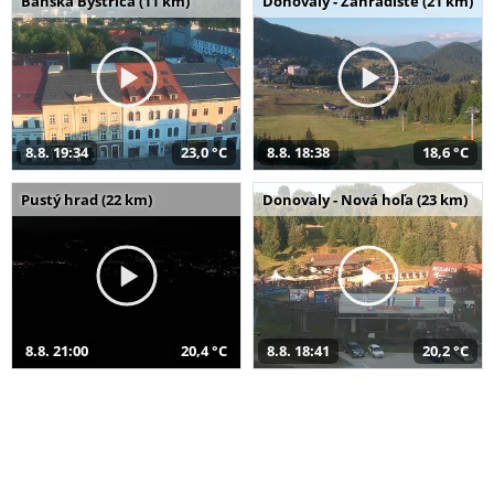
Banská Bystrica (11 km)
Donovaly - Záhradište (21 km)
8.8. 19:34
23,0 °C
8.8. 18:38
18,6 °C
Pustý hrad (22 km)
Donovaly - Nová hoľa (23 km)
8.8. 21:00
20,4 °C
8.8. 18:41
20,2 °C