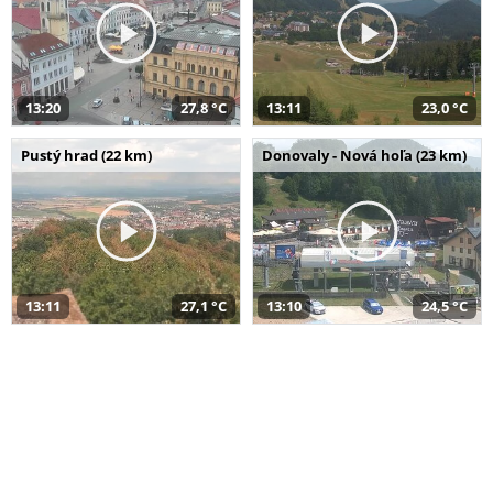
13:20
27,8 °C
13:11
23,0 °C
Pustý hrad (22 km)
Donovaly - Nová hoľa (23 km)
13:11
27,1 °C
13:10
24,5 °C