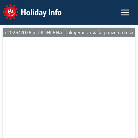
Holiday Info
na 2025/2026 je UKONČENÁ. Ďakujeme za Vašu priazeň a tešíme sa