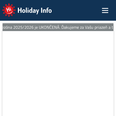
Holiday Info
sezóna 2025/2026 je UKONČENÁ. Ďakujeme za Vašu priazeň a teším