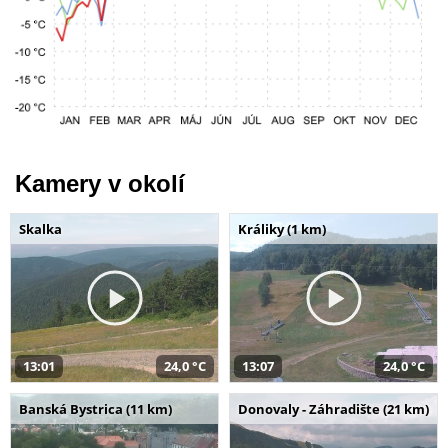
Kamery v okolí
Skalka
Králiky (1 km)
13:01
24,0 °C
13:07
24,0 °C
Banská Bystrica (11 km)
Donovaly - Záhradište (21 km)