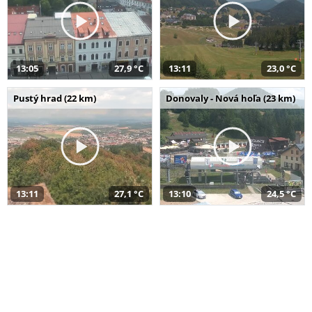
13:05
27,9 °C
13:11
23,0 °C
Pustý hrad (22 km)
Donovaly - Nová hoľa (23 km)
13:11
27,1 °C
13:10
24,5 °C