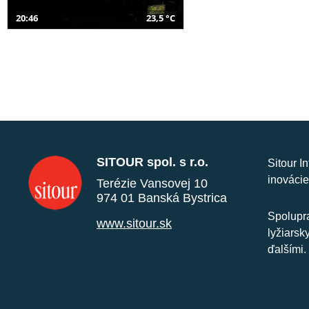
20:46
23,5 °C
SITOUR spol. s r.o.
Sitour I
inovácie
Terézie Vansovej 10
974 01 Banská Bystrica
Spolupra
www.sitour.sk
lyžiarsk
ďalšími.