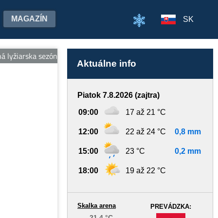
MAGAZÍN
SK
 lyžiarska sezóna 2025/2026 je UKONČENÁ. Ďakujeme za Vašu pria
Aktuálne info
Piatok 7.8.2026 (zajtra)
09:00
17 až 21 °C
12:00
22 až 24 °C
0,8 mm
15:00
23 °C
0,2 mm
18:00
19 až 22 °C
Skalka arena
PREVÁDZKA:
21,4 °C
-