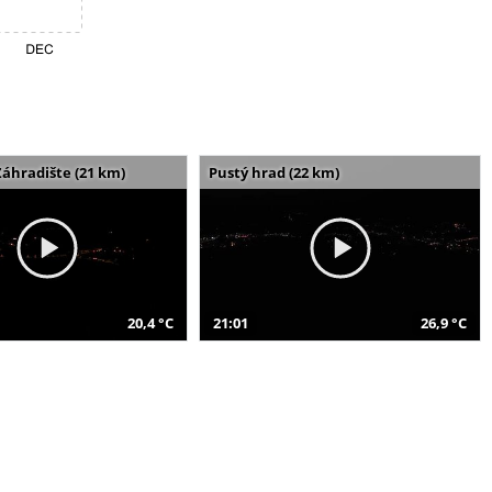
Záhradište (21 km)
Pustý hrad (22 km)
20,4 °C
21:01
26,9 °C