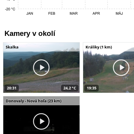
Kamery v okolí
Skalka
Králiky (1 km)
20:31
24,2 °C
19:35
Donovaly - Nová hoľa (23 km)