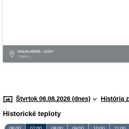
SKALKA ARENA - VLEKY
1188 m
Štvrtok 06.08.2026 (dnes)
História 
Historické teploty
06:00
07:00
08:00
09:00
10:00
11:00