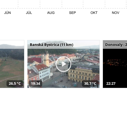
Banská Bystrica (11 km)
Donovaly - 
26,5 °C
19:34
30,7 °C
22:27