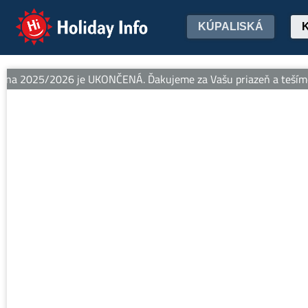
Holiday Info
KÚPALISKÁ
na 2025/2026 je UKONČENÁ. Ďakujeme za Vašu priazeň a tešíme sa