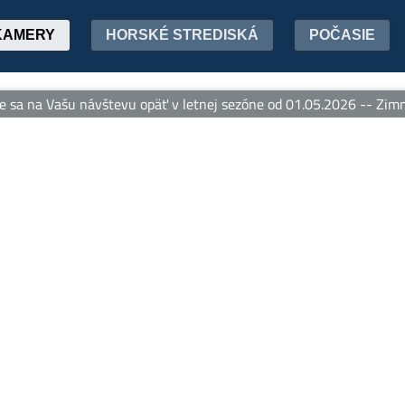
KAMERY
HORSKÉ STREDISKÁ
POČASIE
 na Vašu návštevu opäť v letnej sezóne od 01.05.2026 -- Zimná