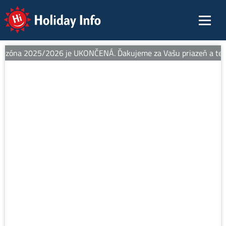
Holiday Info
ezóna 2025/2026 je UKONČENÁ. Ďakujeme za Vašu priazeň a teším