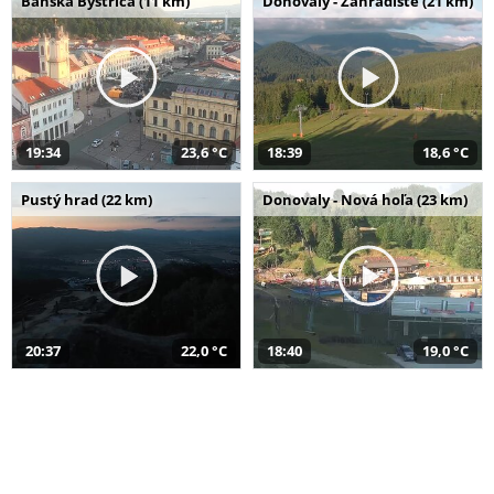
Banská Bystrica (11 km)
Donovaly - Záhradište (21 km)
19:34
23,6 °C
18:39
18,6 °C
Pustý hrad (22 km)
Donovaly - Nová hoľa (23 km)
20:37
22,0 °C
18:40
19,0 °C