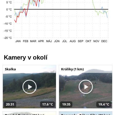
Kamery v okolí
Skalka
Králiky (1 km)
20:31
17,6 °C
19:35
19,4 °C