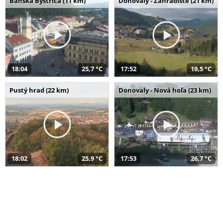
Banská Bystrica (11 km)
Donovaly - Záhradište (21 km)
18:04
25,7 °C
17:52
19,5 °C
Pustý hrad (22 km)
Donovaly - Nová hoľa (23 km)
18:02
25,9 °C
17:53
26,7 °C