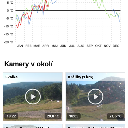
Kamery v okolí
Skalka
Králiky (1 km)
18:22
20,8 °C
18:05
21,6 °C