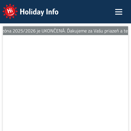
Holiday Info
ezóna 2025/2026 je UKONČENÁ. Ďakujeme za Vašu priazeň a tešíme