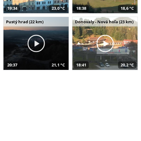
19:34
23,0 °C
18:38
18,6 °C
Pustý hrad (22 km)
Donovaly - Nová hoľa (23 km)
20:37
21,1 °C
18:41
20,2 °C