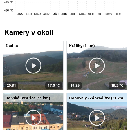
Kamery v okolí
Skalka
Králiky (1 km)
20:31
17,0 °C
19:35
19,2 °C
Banská Bystrica (11 km)
Donovaly - Záhradište (21 km)