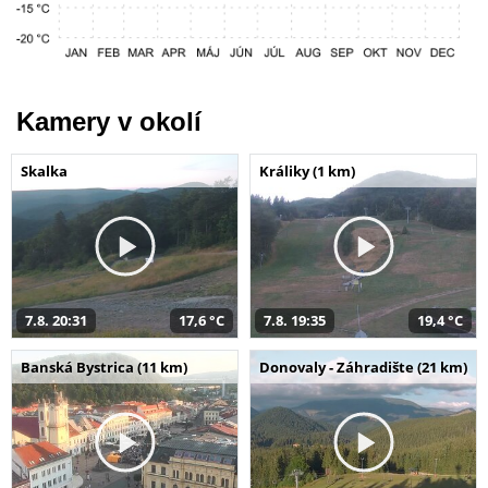
Kamery v okolí
Skalka
Králiky (1 km)
7.8. 20:31
17,6 °C
7.8. 19:35
19,4 °C
Banská Bystrica (11 km)
Donovaly - Záhradište (21 km)