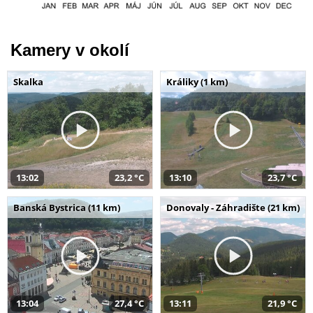
Kamery v okolí
Skalka
Králiky (1 km)
13:02
23,2 °C
13:10
23,7 °C
Banská Bystrica (11 km)
Donovaly - Záhradište (21 km)
13:04
27,4 °C
13:11
21,9 °C