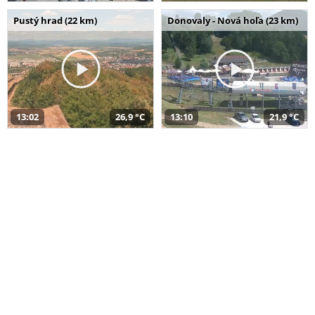
Pustý hrad (22 km)
Donovaly - Nová hoľa (23 km)
13:02
26,9 °C
13:10
21,9 °C