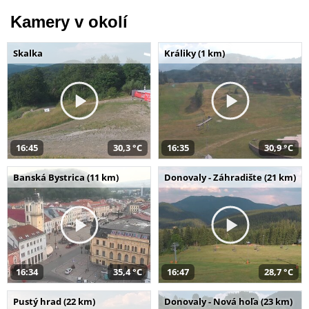
Kamery v okolí
Skalka
Králiky (1 km)
16:45
30,3 °C
16:35
30,9 °C
Banská Bystrica (11 km)
Donovaly - Záhradište (21 km)
16:34
35,4 °C
16:47
28,7 °C
Pustý hrad (22 km)
Donovaly - Nová hoľa (23 km)