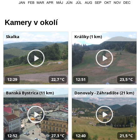
Kamery v okolí
Skalka
Králiky (1 km)
12:29
22,7 °C
12:51
23,5 °C
Banská Bystrica (11 km)
Donovaly - Záhradište (21 km)
12:52
27,3 °C
12:40
21,5 °C