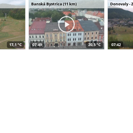
Banská Bystrica (11 km)
Donovaly - 
17,1 °C
07:49
20,5 °C
07:42