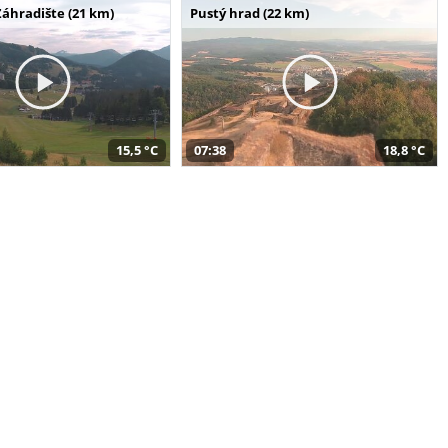
Záhradište (21 km)
Pustý hrad (22 km)
15,5 °C
07:38
18,8 °C