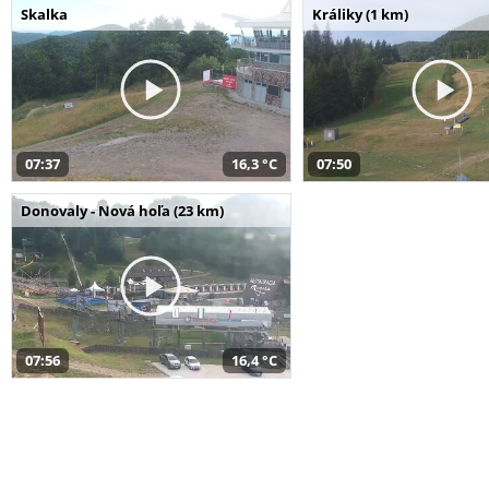
Skalka
Králiky (1 km)
07:37
16,3 °C
07:50
Donovaly - Nová hoľa (23 km)
07:56
16,4 °C