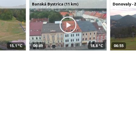
Banská Bystrica (11 km)
Donovaly - 
15,1 °C
06:49
18,8 °C
06:55