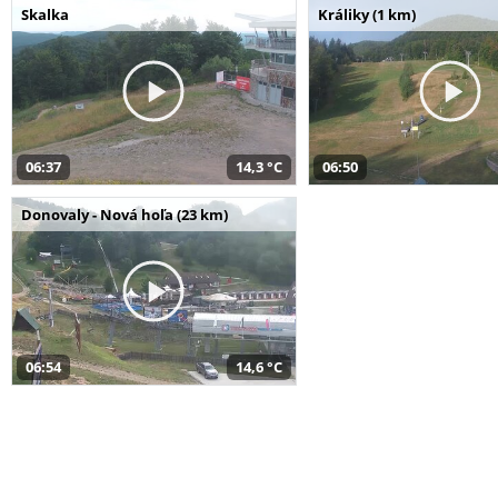
Skalka
Králiky (1 km)
06:37
14,3 °C
06:50
Donovaly - Nová hoľa (23 km)
06:54
14,6 °C