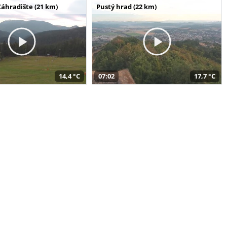
Záhradište (21 km)
Pustý hrad (22 km)
14,4 °C
07:02
17,7 °C