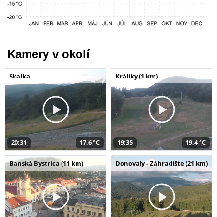
Kamery v okolí
Skalka
Králiky (1 km)
20:31
17,6 °C
19:35
19,4 °C
Banská Bystrica (11 km)
Donovaly - Záhradište (21 km)