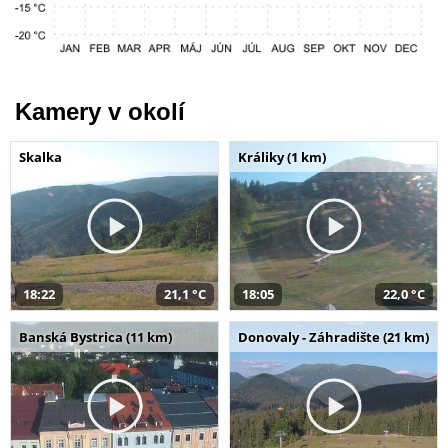
Kamery v okolí
Skalka
Králiky (1 km)
18:22
21,1 °C
18:05
22,0 °C
Banská Bystrica (11 km)
Donovaly - Záhradište (21 km)