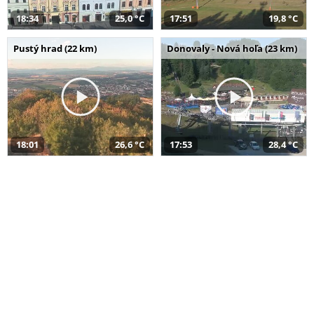
18:34
25,0 °C
17:51
19,8 °C
Pustý hrad (22 km)
Donovaly - Nová hoľa (23 km)
18:01
26,6 °C
17:53
28,4 °C