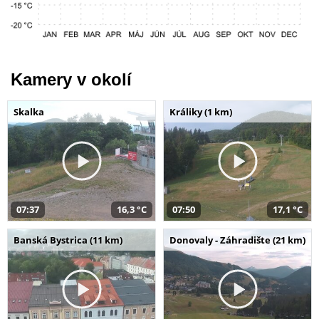
Kamery v okolí
Skalka
Králiky (1 km)
07:37
16,3 °C
07:50
17,1 °C
Banská Bystrica (11 km)
Donovaly - Záhradište (21 km)