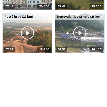
07:49
20,5 °C
07:42
15,5 °C
Pustý hrad (22 km)
Donovaly - Nová hoľa (23 km)
07:38
18,8 °C
07:56
16,4 °C