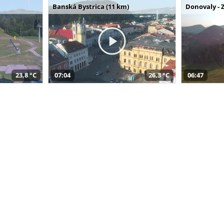
Banská Bystrica (11 km)
Donovaly - 
23,8 °C
07:04
26,3 °C
06:47