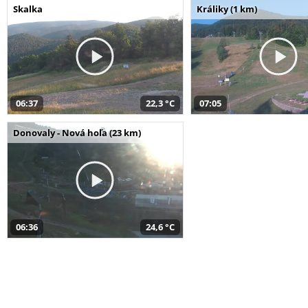
Skalka
Králiky (1 km)
06:37
22,3 °C
07:05
Donovaly - Nová hoľa (23 km)
06:36
24,6 °C