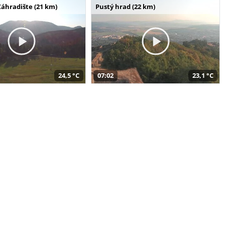
Záhradište (21 km)
Pustý hrad (22 km)
24,5 °C
07:02
23,1 °C