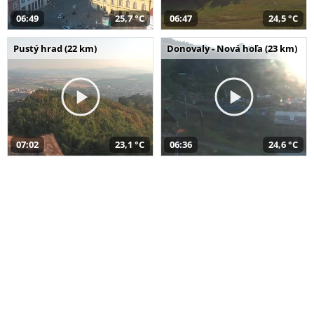
06:49
25,7 °C
06:47
24,5 °C
Pustý hrad (22 km)
Donovaly - Nová hoľa (23 km)
07:02
23,1 °C
06:36
24,6 °C