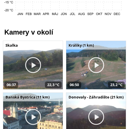
Kamery v okolí
Skalka
Králiky (1 km)
06:37
22,3 °C
06:50
23,2 °C
Banská Bystrica (11 km)
Donovaly - Záhradište (21 km)