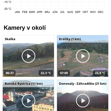
Kamery v okolí
Skalka
Králiky (1 km)
06:37
22,3 °C
07:05
23,8 °C
Banská Bystrica (11 km)
Donovaly - Záhradište (21 km)