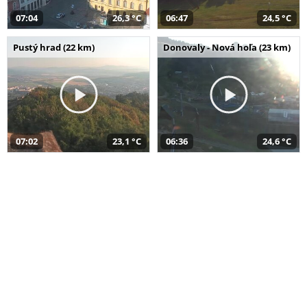
07:04
26,3 °C
06:47
24,5 °C
Pustý hrad (22 km)
Donovaly - Nová hoľa (23 km)
07:02
23,1 °C
06:36
24,6 °C