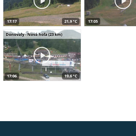
17:17
21,9 °C
17:05
Donovaly - Nová hoľa (23 km)
17:06
19,6 °C