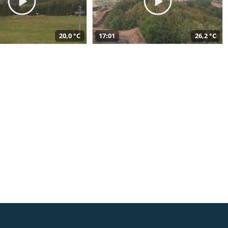
20,0 °C
17:01
26,2 °C