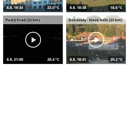
8.8. 19:34
23,0 °C
8.8. 18:38
18,6 °C
Pustý hrad (22 km)
Donovaly - Nová hoľa (23 km)
8.8. 21:00
20,4 °C
8.8. 18:41
20,2 °C