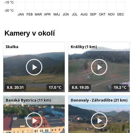
Kamery v okolí
Skalka
Králiky (1 km)
8.8. 20:31
17,0 °C
8.8. 19:35
19,2 °C
Banská Bystrica (11 km)
Donovaly - Záhradište (21 km)