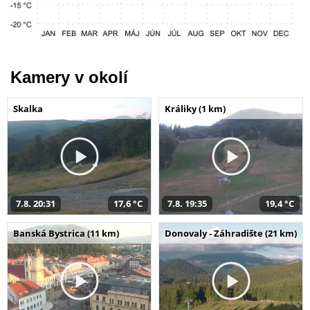
Kamery v okolí
Skalka
Králiky (1 km)
7.8. 20:31
17,6 °C
7.8. 19:35
19,4 °C
Banská Bystrica (11 km)
Donovaly - Záhradište (21 km)