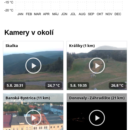
Kamery v okolí
Skalka
Králiky (1 km)
5.8. 20:31
24,7 °C
5.8. 19:35
26,8 °C
Banská Bystrica (11 km)
Donovaly - Záhradište (21 km)