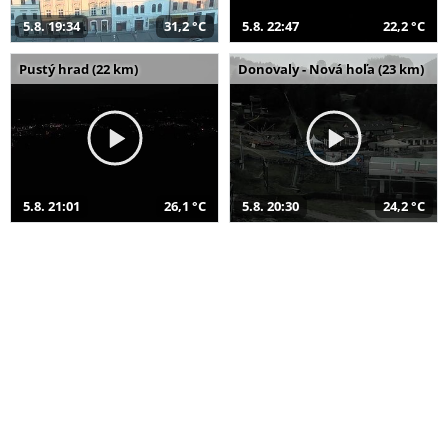
5.8. 19:34
31,2 °C
5.8. 22:47
22,2 °C
Pustý hrad (22 km)
Donovaly - Nová hoľa (23 km)
5.8. 21:01
26,1 °C
5.8. 20:30
24,2 °C