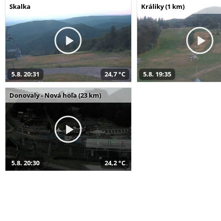
Skalka
Králiky (1 km)
5.8. 20:31
24,7 °C
5.8. 19:35
Donovaly - Nová hoľa (23 km)
5.8. 20:30
24,2 °C