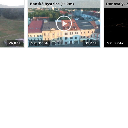
Banská Bystrica (11 km)
Donovaly - 
26,8 °C
5.8. 19:34
31,2 °C
5.8. 22:47