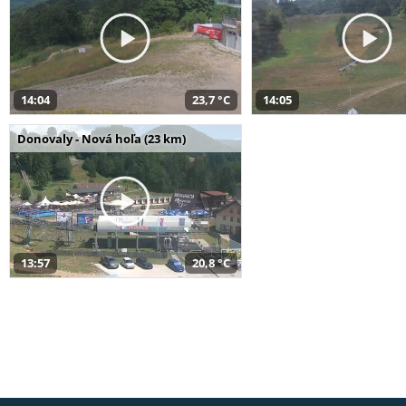
14:04
23,7 °C
14:05
Donovaly - Nová hoľa (23 km)
13:57
20,8 °C