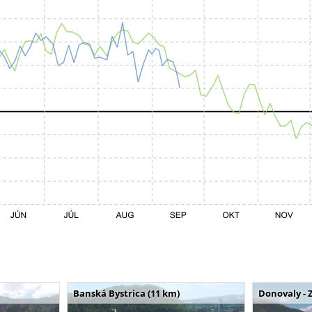
Banská Bystrica (11 km)
Donovaly - 