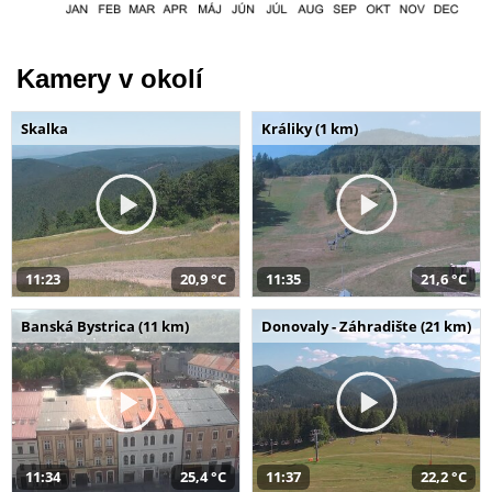
Kamery v okolí
Skalka
Králiky (1 km)
11:23
20,9 °C
11:35
21,6 °C
Banská Bystrica (11 km)
Donovaly - Záhradište (21 km)
11:34
25,4 °C
11:37
22,2 °C