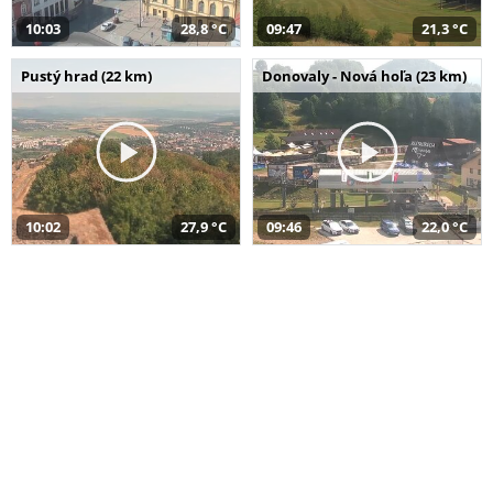
10:03
28,8 °C
09:47
21,3 °C
Pustý hrad (22 km)
Donovaly - Nová hoľa (23 km)
10:02
27,9 °C
09:46
22,0 °C