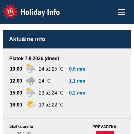
Holiday Info
Aktuálne info
Piatok 7.8.2026 (dnes)
10:00
24 až 25 °C
0,6 mm
12:00
24 °C
1,1 mm
15:00
23 až 24 °C
0,2 mm
18:00
19 až 22 °C
Skalka arena
PREVÁDZKA:
24,1 °C
-