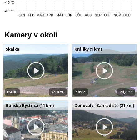
Kamery v okolí
Skalka
Králiky (1 km)
09:46
24,0 °C
10:04
24,6 °C
Banská Bystrica (11 km)
Donovaly - Záhradište (21 km)