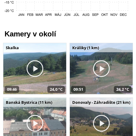
Kamery v okolí
Skalka
Králiky (1 km)
09:46
24,0 °C
09:51
24,2 °C
Banská Bystrica (11 km)
Donovaly - Záhradište (21 km)