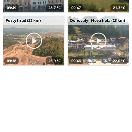
09:49
28,7 °C
09:47
21,3 °C
Pustý hrad (22 km)
Donovaly - Nová hoľa (23 km)
09:38
26,9 °C
09:46
22,0 °C