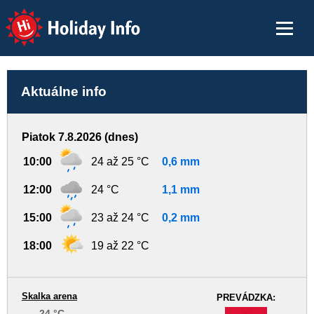
Holiday Info
Aktuálne info
Piatok 7.8.2026 (dnes)
10:00
24 až 25 °C
0,6 mm
12:00
24 °C
1,1 mm
15:00
23 až 24 °C
0,2 mm
18:00
19 až 22 °C
Skalka arena
PREVÁDZKA:
24 °C
-