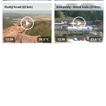
Pustý hrad (22 km)
Donovaly - Nová hoľa (23 km)
12:39
29,3 °C
12:38
27,6 °C