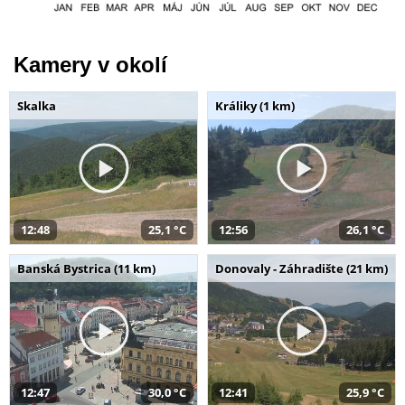
Kamery v okolí
Skalka
Králiky (1 km)
12:48
25,1 °C
12:56
26,1 °C
Banská Bystrica (11 km)
Donovaly - Záhradište (21 km)
12:47
30,0 °C
12:41
25,9 °C