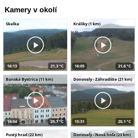
Kamery v okolí
Skalka
Králiky (1 km)
16:13
21,3 °C
16:05
21,6 °C
Banská Bystrica (11 km)
Donovaly - Záhradište (21 km)
16:04
25,7 °C
15:31
20,1 °C
Pustý hrad (22 km)
Donovaly - Nová hoľa (23 km)