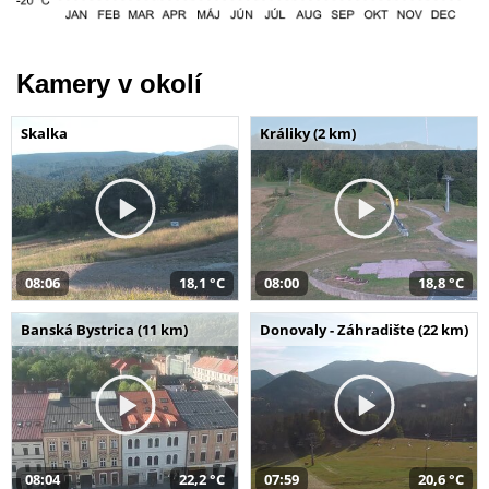
Kamery v okolí
Skalka
Králiky (2 km)
08:06
18,1 °C
08:00
18,8 °C
Banská Bystrica (11 km)
Donovaly - Záhradište (22 km)
08:04
22,2 °C
07:59
20,6 °C