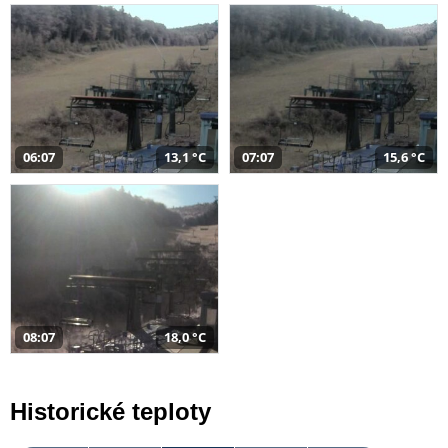
06:07
13,1 °C
07:07
15,6 °C
08:07
18,0 °C
Historické teploty