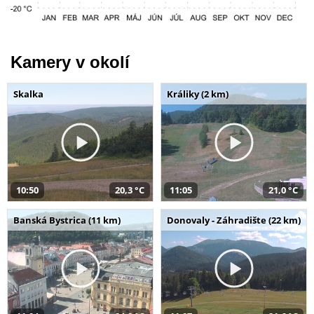
Kamery v okolí
Skalka
Králiky (2 km)
10:50
20,3 °C
11:05
21,0 °C
Banská Bystrica (11 km)
Donovaly - Záhradište (22 km)