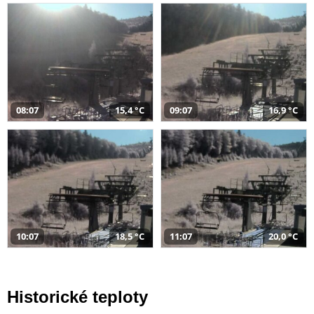
08:07
15,4 °C
09:07
16,9 °C
10:07
18,5 °C
11:07
20,0 °C
Historické teploty