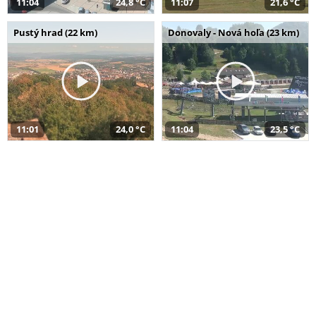
11:04
24,8 °C
11:07
21,6 °C
Pustý hrad (22 km)
Donovaly - Nová hoľa (23 km)
11:01
24,0 °C
11:04
23,5 °C