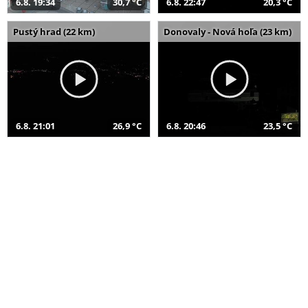
6.8. 19:34
30,7 °C
6.8. 22:47
20,3 °C
Pustý hrad (22 km)
Donovaly - Nová hoľa (23 km)
6.8. 21:01
26,9 °C
6.8. 20:46
23,5 °C