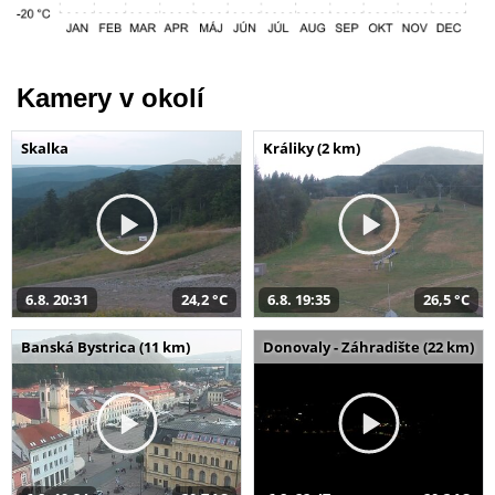
Kamery v okolí
Skalka
Králiky (2 km)
6.8. 20:31
24,2 °C
6.8. 19:35
26,5 °C
Banská Bystrica (11 km)
Donovaly - Záhradište (22 km)