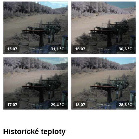
15:07
31,1 °C
16:07
30,3 °C
17:07
29,4 °C
18:07
28,3 °C
Historické teploty