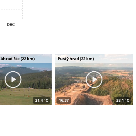
Záhradište (22 km)
Pustý hrad (22 km)
21,4 °C
16:37
28,1 °C