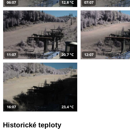
06:07
12,8 °C
07:07
11:07
20,7 °C
12:07
16:07
23,4 °C
Historické teploty