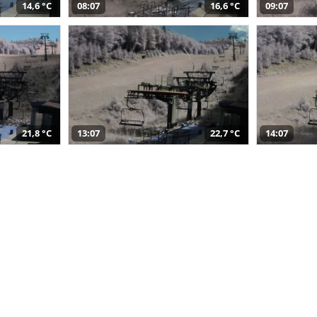
14,6 °C
08:07
16,6 °C
09:07
21,8 °C
13:07
22,7 °C
14:07