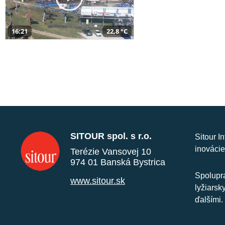
16:21
22,8 °C
SITOUR spol. s r.o.
Sitour I
inovácie
Terézie Vansovej 10
974 01 Banská Bystrica
Spolupra
www.sitour.sk
lyžiarsk
ďalšími.