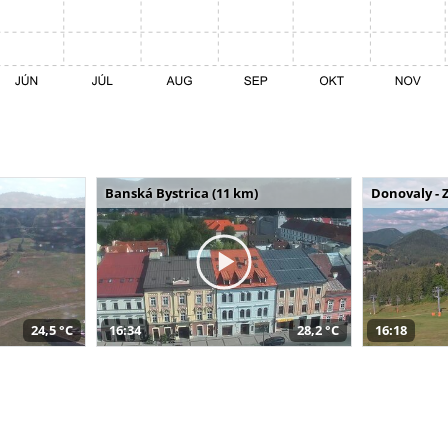
Banská Bystrica (11 km)
Donovaly - 
24,5 °C
16:34
28,2 °C
16:18