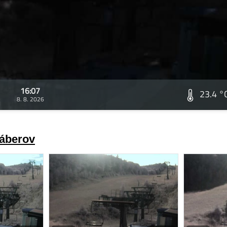
16:07
23.4 °
8. 8. 2026
záberov