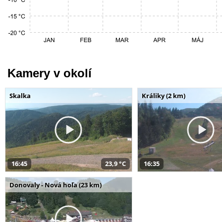
Kamery v okolí
Skalka
Králiky (2 km)
16:45
23,9 °C
16:35
Donovaly - Nová hoľa (23 km)