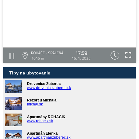
17:59
ROHÁČE - SPÁLENÁ
1045 m
16. 1. 2025
Tipy na ubytovanie
Drevenice Zuberec
www.drevenicezuberec.sk
Rezort u Michala
michal.sk
Apartmány ROHÁČIK
www.rohacik.sk
Apartmán Elenka
www.apartmanzuberec.sk