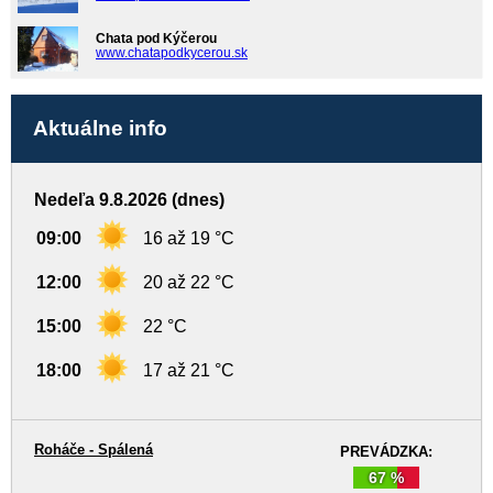
Chata pod Kýčerou
www.chatapodkycerou.sk
Aktuálne info
Nedeľa 9.8.2026 (dnes)
09:00
16 až 19 °C
12:00
20 až 22 °C
15:00
22 °C
18:00
17 až 21 °C
Roháče - Spálená
PREVÁDZKA:
67 %