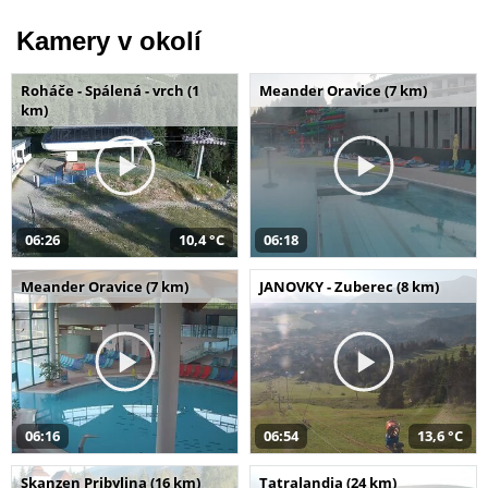
Kamery v okolí
Roháče - Spálená - vrch (1
Meander Oravice (7 km)
km)
06:26
10,4 °C
06:18
Meander Oravice (7 km)
JANOVKY - Zuberec (8 km)
06:16
06:54
13,6 °C
Skanzen Pribylina (16 km)
Tatralandia (24 km)