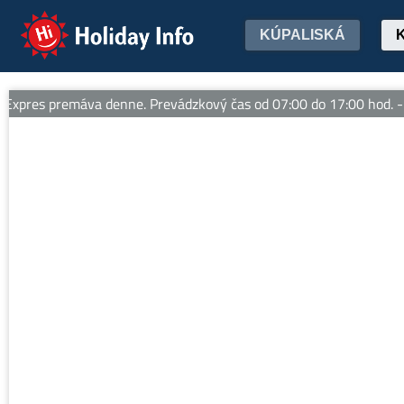
Holiday Info
KÚPALISKÁ
pres premáva denne. Prevádzkový čas od 07:00 do 17:00 hod. -- 