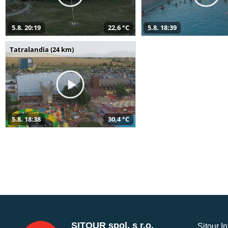
5.8. 20:19
22,6 °C
5.8. 18:39
Tatralandia (24 km)
5.8. 18:38
30,4 °C
SITOUR spol. s r.o.
Sitour I