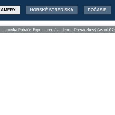
KAMERY
HORSKÉ STREDISKÁ
POČASIE
Lanovka Roháče-Expres premáva denne. Prevádzkový čas od 07:00