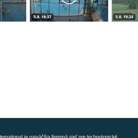
5.8. 18:37
5.8. 19:24
nternational je najväčšia firemná sieť pre technologické