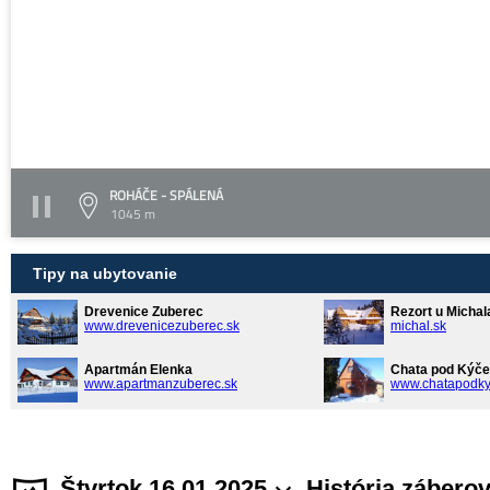
ROHÁČE - SPÁLENÁ
1045 m
Tipy na ubytovanie
Drevenice Zuberec
Rezort u Michal
www.drevenicezuberec.sk
michal.sk
Apartmán Elenka
Chata pod Kýče
www.apartmanzuberec.sk
www.chatapodky
Štvrtok 16.01.2025
História zábero