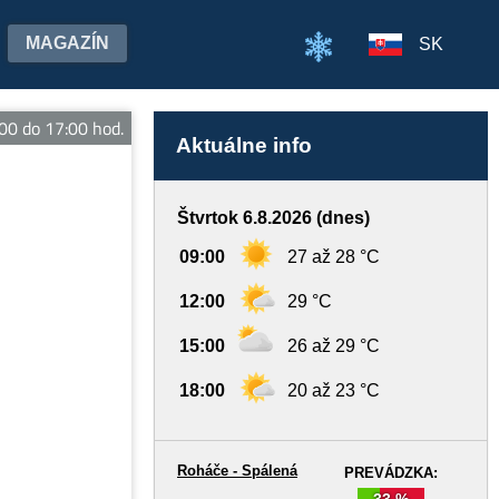
MAGAZÍN
SK
 do 17:00 hod.
Aktuálne info
Štvrtok 6.8.2026 (dnes)
09:00
27 až 28 °C
12:00
29 °C
15:00
26 až 29 °C
18:00
20 až 23 °C
Roháče - Spálená
PREVÁDZKA:
33 %