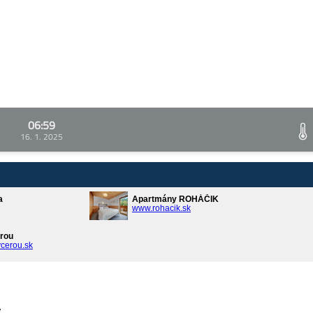
06:59
16. 1. 2025
a
Apartmány ROHÁČIK
www.rohacik.sk
rou
cerou.sk
v