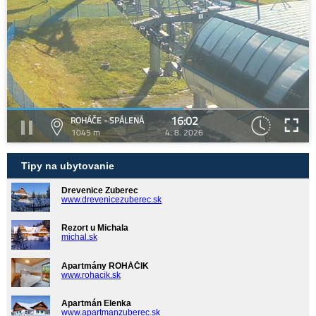
16:02
ROHÁČE - SPÁLENÁ
1045 m
4. 8. 2026
Tipy na ubytovanie
Drevenice Zuberec
www.drevenicezuberec.sk
Rezort u Michala
michal.sk
Apartmány ROHÁČIK
www.rohacik.sk
Apartmán Elenka
www.apartmanzuberec.sk