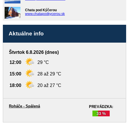
Chata pod Kýčerou
www.chatapodkycerou.sk
Aktuálne info
Štvrtok 6.8.2026 (dnes)
12:00
29 °C
15:00
28 až 29 °C
18:00
20 až 27 °C
Roháče - Spálená
PREVÁDZKA:
33 %