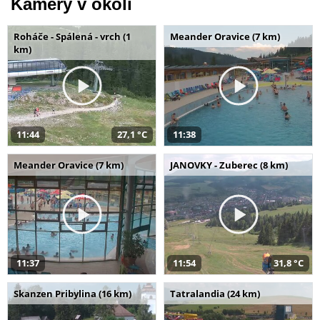
Kamery v okolí
Roháče - Spálená - vrch (1
Meander Oravice (7 km)
km)
11:44
27,1 °C
11:38
Meander Oravice (7 km)
JANOVKY - Zuberec (8 km)
11:37
11:54
31,8 °C
Skanzen Pribylina (16 km)
Tatralandia (24 km)