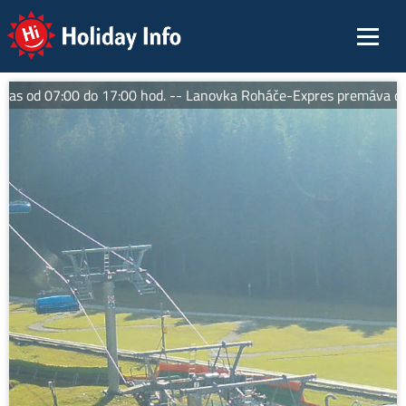
Holiday Info
s od 07:00 do 17:00 hod. -- Lanovka Roháče-Expres premáva denn