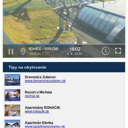
16:02
ROHÁČE - SPÁLENÁ
1045 m
4. 8. 2026
Tipy na ubytovanie
Drevenice Zuberec
www.drevenicezuberec.sk
Rezort u Michala
michal.sk
Apartmány ROHÁČIK
www.rohacik.sk
Apartmán Elenka
www.apartmanzuberec.sk