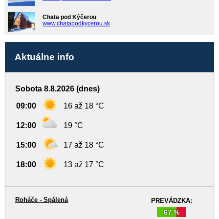
Chata pod Kýčerou
www.chatapodkycerou.sk
Aktuálne info
Sobota 8.8.2026 (dnes)
09:00
16 až 18 °C
12:00
19 °C
15:00
17 až 18 °C
18:00
13 až 17 °C
Roháče - Spálená
PREVÁDZKA:
67 %