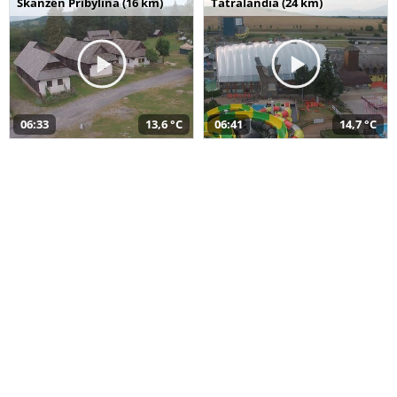
Skanzen Pribylina (16 km)
Tatralandia (24 km)
06:33
13,6 °C
06:41
14,7 °C