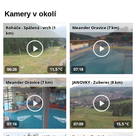
Kamery v okolí
Roháče - Spálená - vrch (1
Meander Oravice (7 km)
km)
06:26
11,5 °C
07:18
Meander Oravice (7 km)
JANOVKY - Zuberec (8 km)
07:16
07:09
15,5 °C