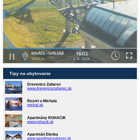
16:02
ROHÁČE - SPÁLENÁ
1045 m
4. 8. 2026
Tipy na ubytovanie
Drevenice Zuberec
www.drevenicezuberec.sk
Rezort u Michala
michal.sk
Apartmány ROHÁČIK
www.rohacik.sk
Apartmán Elenka
www.apartmanzuberec.sk