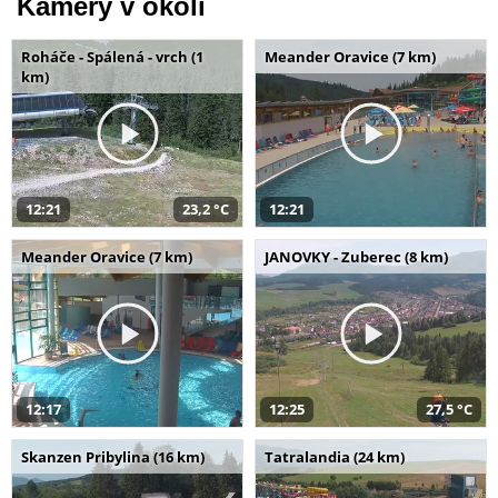
Kamery v okolí
Roháče - Spálená - vrch (1
Meander Oravice (7 km)
km)
12:21
23,2 °C
12:21
Meander Oravice (7 km)
JANOVKY - Zuberec (8 km)
12:17
12:25
27,5 °C
Skanzen Pribylina (16 km)
Tatralandia (24 km)