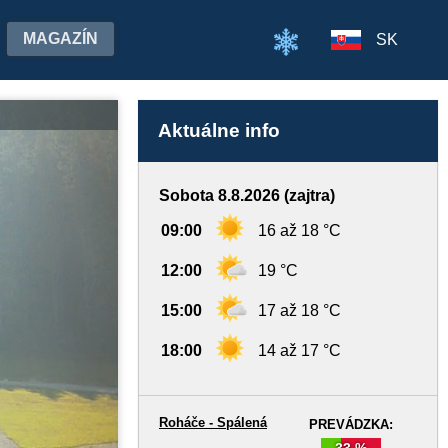
MAGAZÍN
SK
Aktuálne info
Sobota 8.8.2026 (zajtra)
09:00
16 až 18 °C
12:00
19 °C
15:00
17 až 18 °C
18:00
14 až 17 °C
Roháče - Spálená
PREVÁDZKA:
33 %