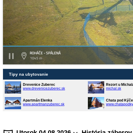
ROHÁČE - SPÁLENÁ
1045 m
Tipy na ubytovanie
Drevenice Zuberec
Rezort u Michal
www.drevenicezuberec.sk
michal.sk
Apartmán Elenka
Chata pod Kýče
www.apartmanzuberec.sk
www.chatapodky
Utorok 04.08.2026
História záberov