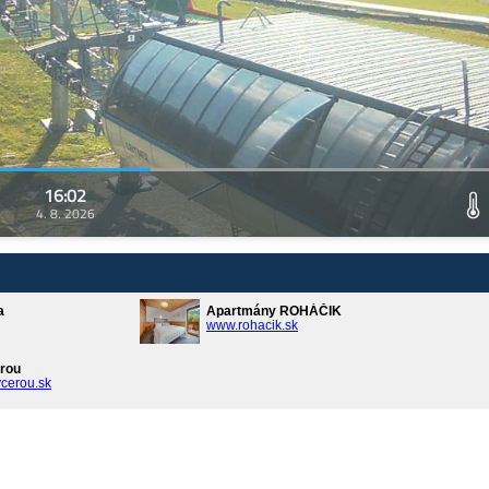
16:02
4. 8. 2026
a
Apartmány ROHÁČIK
www.rohacik.sk
rou
cerou.sk