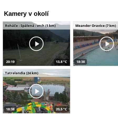
Kamery v okolí
Roháče - Spálená - vrch (1 km)
Meander Oravice (7 km)
20:19
13,8 °C
18:38
Tatralandia (24 km)
18:38
20,5 °C