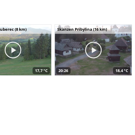
uberec (8 km)
Skanzen Pribylina (16 km)
17,7 °C
20:26
18,4 °C