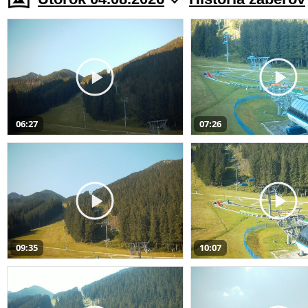
06:27
07:26
09:35
10:07