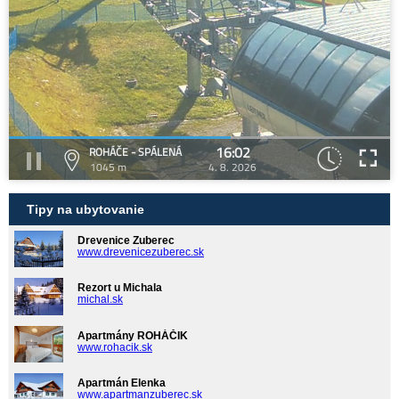
16:02
ROHÁČE - SPÁLENÁ
1045 m
4. 8. 2026
Tipy na ubytovanie
Drevenice Zuberec
www.drevenicezuberec.sk
Rezort u Michala
michal.sk
Apartmány ROHÁČIK
www.rohacik.sk
Apartmán Elenka
www.apartmanzuberec.sk