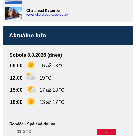
Chata pod Kýčerou
www.chatapodkycerou.sk
Aktuálne info
Sobota 8.8.2026 (dnes)
09:00
16 až 18 °C
12:00
19 °C
15:00
17 až 18 °C
18:00
13 až 17 °C
Roháče - Spálená dolina
11,5 °C
-