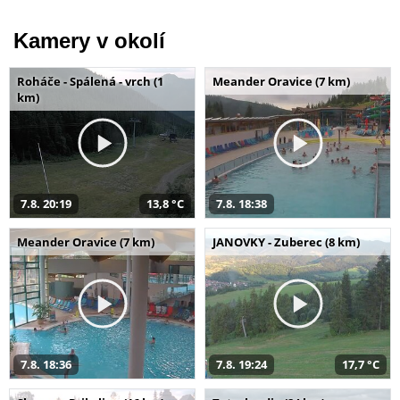
Kamery v okolí
Roháče - Spálená - vrch (1
Meander Oravice (7 km)
km)
7.8. 20:19
13,8 °C
7.8. 18:38
Meander Oravice (7 km)
JANOVKY - Zuberec (8 km)
7.8. 18:36
7.8. 19:24
17,7 °C