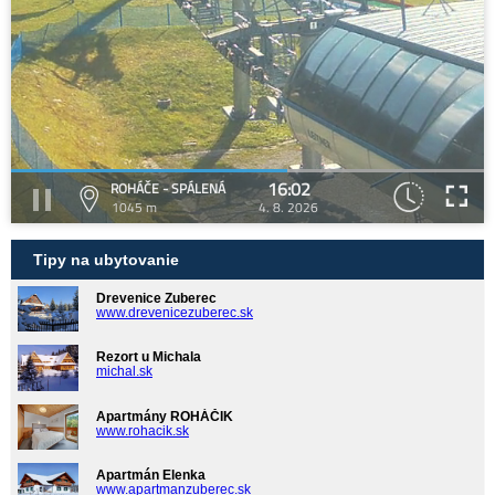
16:02
ROHÁČE - SPÁLENÁ
1045 m
4. 8. 2026
Tipy na ubytovanie
Drevenice Zuberec
www.drevenicezuberec.sk
Rezort u Michala
michal.sk
Apartmány ROHÁČIK
www.rohacik.sk
Apartmán Elenka
www.apartmanzuberec.sk