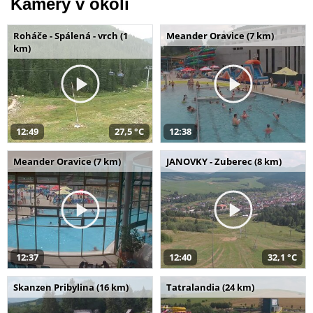
Kamery v okolí
Roháče - Spálená - vrch (1
Meander Oravice (7 km)
km)
12:49
27,5 °C
12:38
Meander Oravice (7 km)
JANOVKY - Zuberec (8 km)
12:37
12:40
32,1 °C
Skanzen Pribylina (16 km)
Tatralandia (24 km)